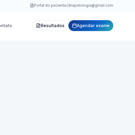
Portal do paciente
|
dnapatologia@gmail.com
ontato
Resultados
Agendar exame