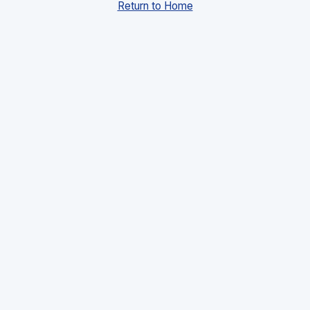
Return to Home